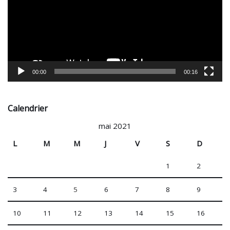
t
e
u
r
v
i
00:00
00:16
d
é
o
Calendrier
mai 2021
L
M
M
J
V
S
D
1
2
3
4
5
6
7
8
9
10
11
12
13
14
15
16