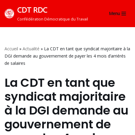
CDT RDC
Menu
Aller
Confédération Démocratique du Travail
au
contenu
Accueil
»
Actualité
»
La CDT en tant que syndicat majoritaire à la
DGI demande au gouvernement de payer les 4 mois d’arriérés
de salaires
La CDT en tant que
syndicat majoritaire
à la DGI demande au
gouvernement de