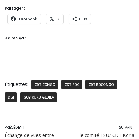
Partager :
Facebook
X
Plus
J’aime ça :
Étiquettes:
CDT CONGO
CDT RDC
CDT RDCONGO
DGI
GUY KUKU GEDILA
PRÉCÉDENT
SUIVANT
Échange de vues entre
le comité ESU/ CDT Kor a