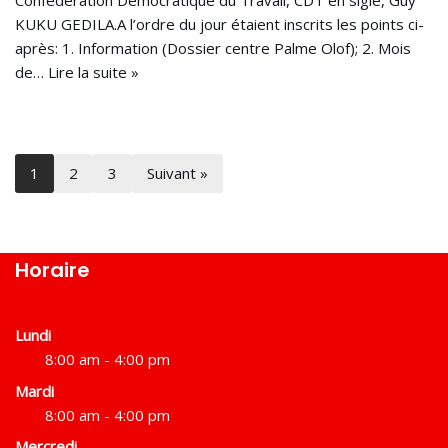
Confédération Démocratique du Travail, CDT en sigle, Guy
KUKU GEDILA.A l’ordre du jour étaient inscrits les points ci-
après: 1. Information (Dossier centre Palme Olof); 2. Mois
de…
Lire la suite »
1
2
3
Suivant »
Horaire
Lundi
8:00 am - 4:00 pm
Mardi
8:00 am - 4:00 pm
Mercredi