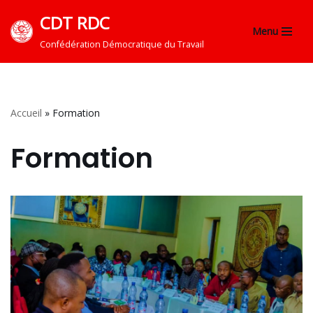
CDT RDC
Menu
Aller
Confédération Démocratique du Travail
au
contenu
Accueil
»
Formation
Formation