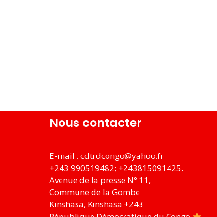
Nous contacter
E-mail :
cdtrdcongo@yahoo.fr
+243 990519482; +243815091425.
Avenue de la presse N° 11,
Commune de la Gombe
Kinshasa
,
Kinshasa
+243
République Démocratique du Congo