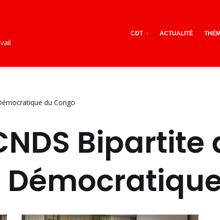
CDT
ACTUALITÉ
THÉM
vail
 Démocratique du Congo
NDS Bipartite 
e Démocratiqu