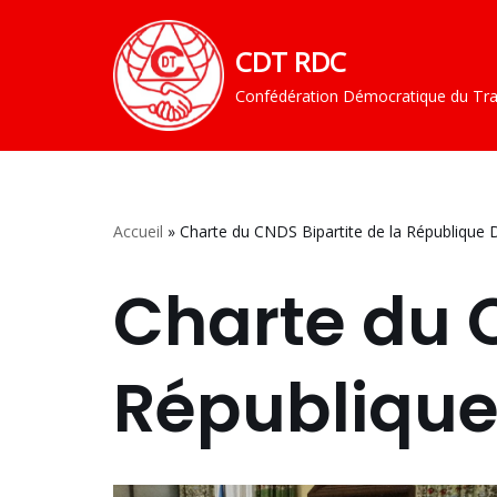
CDT RDC
Aller
au
Confédération Démocratique du Tra
contenu
Accueil
»
Charte du CNDS Bipartite de la République
Charte du C
Républiqu