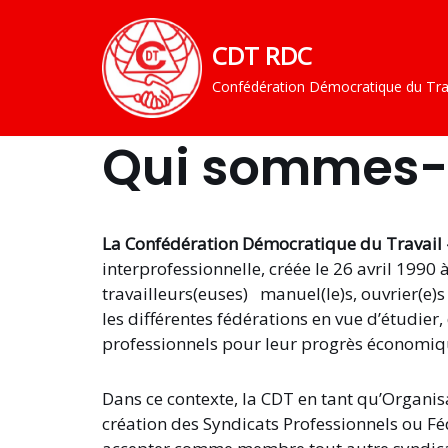
CDT RDC
Aller
au
Confédération Démocratique du Tra
contenu
Qui sommes-
La Confédération Démocratique du Travail 
interprofessionnelle, créée le 26 avril 1990
travailleurs(euses) manuel(le)s, ouvrier(e)s
les différentes fédérations en vue d’étudier
professionnels pour leur progrès économiqu
Dans ce contexte, la CDT en tant qu’Organisat
création des Syndicats Professionnels ou Fé