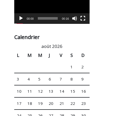
o
t
e
u
00:00
00:16
r
v
i
Calendrier
d
août 2026
é
L
M
M
J
V
S
D
o
1
2
3
4
5
6
7
8
9
10
11
12
13
14
15
16
17
18
19
20
21
22
23
24
25
26
27
28
29
30