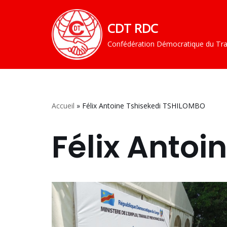
CDT RDC
Aller
au
Confédération Démocratique du Tra
contenu
Accueil
»
Félix Antoine Tshisekedi TSHILOMBO
Félix Anto