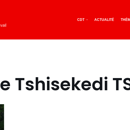
CDT
ACTUALITÉ
THÉM
vail
ine Tshisekedi 