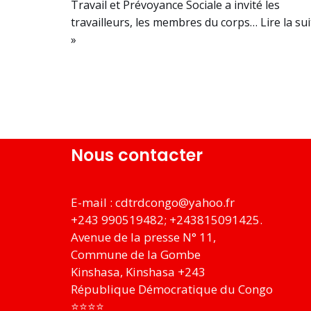
Travail et Prévoyance Sociale a invité les
travailleurs, les membres du corps…
Lire la su
»
Nous contacter
E-mail :
cdtrdcongo@yahoo.fr
+243 990519482; +243815091425.
Avenue de la presse N° 11,
Commune de la Gombe
Kinshasa
,
Kinshasa
+243
République Démocratique du Congo
⭐⭐⭐⭐