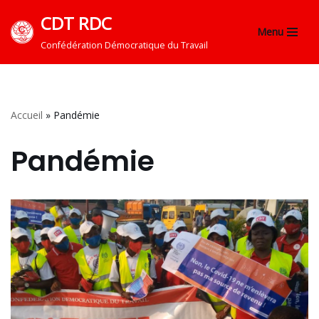
CDT RDC
Menu
Aller
Confédération Démocratique du Travail
au
contenu
Accueil
»
Pandémie
Pandémie