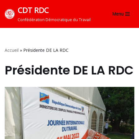
CDT RDC
Menu
Aller
Confédération Démocratique du Travail
au
contenu
Accueil
»
Présidente DE LA RDC
Présidente DE LA RDC