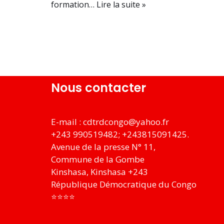
formation…
Lire la suite »
Nous contacter
E-mail :
cdtrdcongo@yahoo.fr
+243 990519482; +243815091425.
Avenue de la presse N° 11,
Commune de la Gombe
Kinshasa
,
Kinshasa
+243
République Démocratique du Congo
⭐⭐⭐⭐