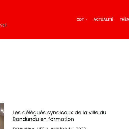
CDT
ACTUALITÉ
THÉM
vail
Les délégués syndicaux de la ville du
Bandundu en formation
Formation
,
UFF
octobre 11, 2023