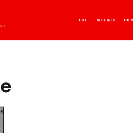
CDT
ACTUALITÉ
THÉM
vail
re